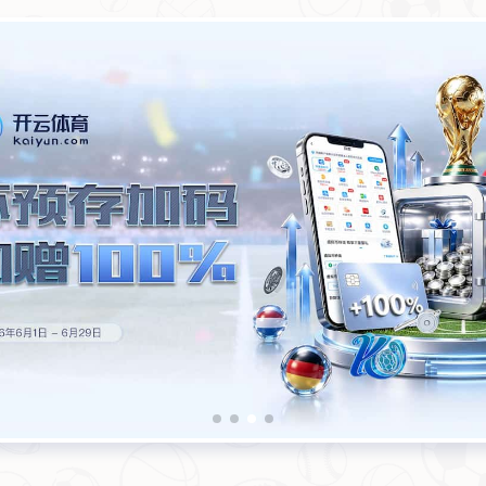
小坝镇
admin@play-zh-mahjong.com
网站首页
关于麻将游戏
服务优势
问题解答
新闻资讯
新闻动态
网站首页
新闻动态