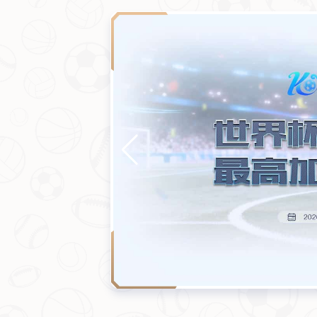
宁夏回族自治区吴忠市青铜峡市