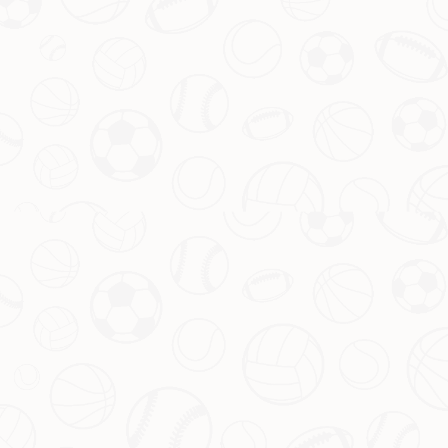
团队介
粉丝奖励平台，通过线上打卡、参
与赛事活动和观看直播，粉丝可获
问题解
得积分并兑换专属奖品或福利。该
新闻资
平台已在多个体育赛事中推广使
联系我
用。未来，公司将继续拓展奖励机
制，成为体育赛事粉丝互