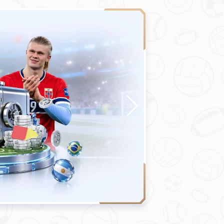
新闻资讯
问题解答
联系我们
团队介绍
电话
022-
7394818
联系我们