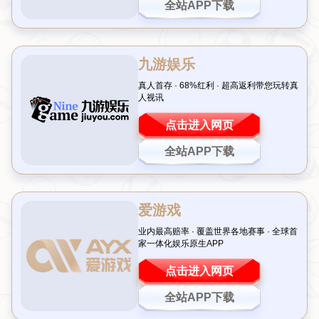
联系我们
请通过以下方式联系我们